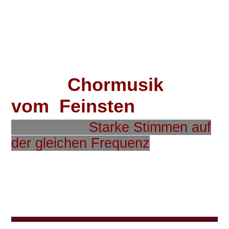
C
hormusik
vom Feinsten
Starke Stimmen auf
der gleichen Frequenz