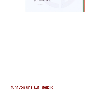
Gemischter Chor im proVoca
l
Männerchor im proVocal
Gemischter Chor im proVocal
Gemischter Chor im proVocal
fünf von uns auf Titelbild