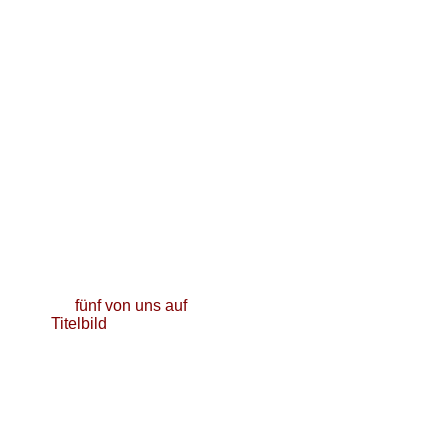
Gemischter Chor im
proVocal
fünf von uns auf
Titelbild