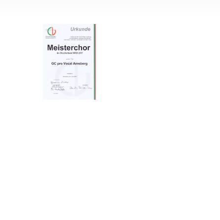
Gemischter Chor im
proVoca
l
Männerchor im
proVocal
Gemischter Chor im
proVocal